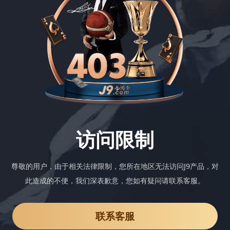
访问限制
尊敬的用户，由于相关法律限制，您所在地区无法访问J9产品，对
此造成的不便，我们深表歉意，您如有疑问请联系客服。
联系客服