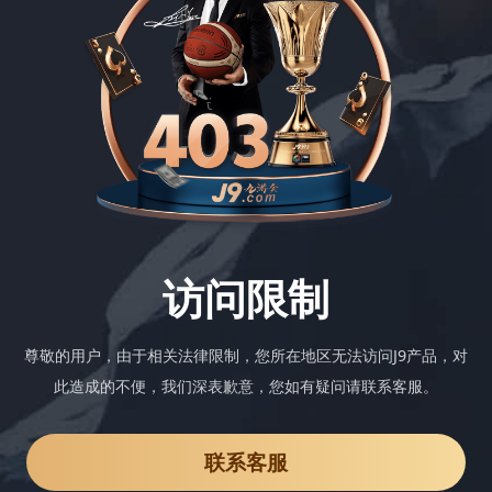
访问限制
尊敬的用户，由于相关法律限制，您所在地区无法访问J9产品，对
此造成的不便，我们深表歉意，您如有疑问请联系客服。
联系客服