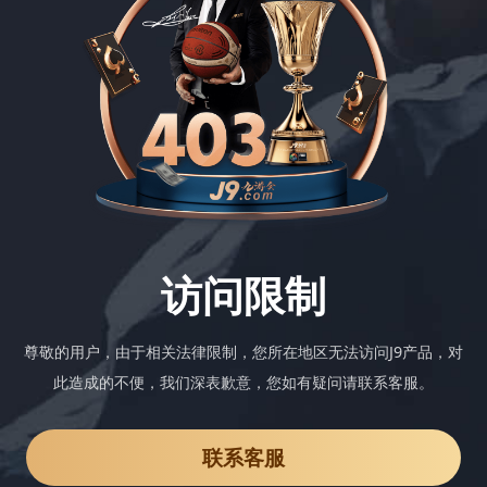
访问限制
尊敬的用户，由于相关法律限制，您所在地区无法访问J9产品，对
此造成的不便，我们深表歉意，您如有疑问请联系客服。
联系客服